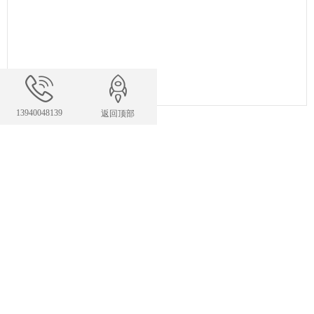
13940048139
返回顶部
联系我们
24小时服务热线
13940048139
327983422@qq.com
E-mail：
手机：13940048139