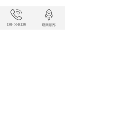
13940048139
返回顶部
联系我们
24小时服务热线
13940048139
327983422@qq.com
E-mail：
手机：13940048139