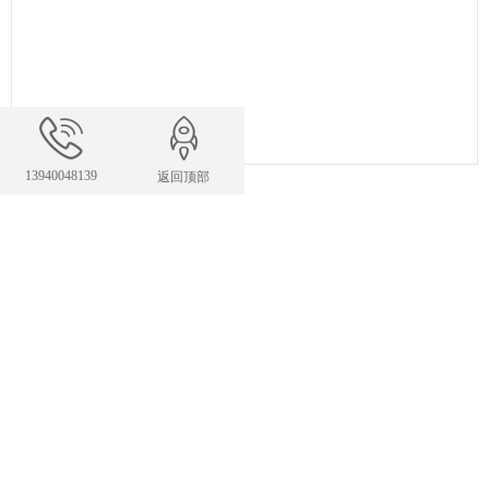
13940048139
返回顶部
联系我们
24小时服务热线
13940048139
327983422@qq.com
E-mail：
手机：13940048139