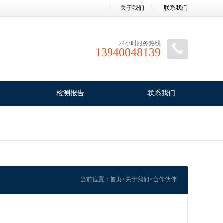
关于我们
联系我们
24小时服务热线
13940048139
检测报告
联系我们
当前位置：
首页
>
关于我们
>
合作伙伴