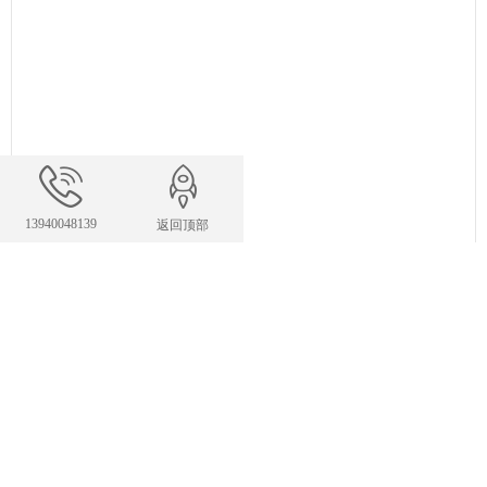
13940048139
返回顶部
联系我们
24小时服务热线
13940048139
327983422@qq.com
E-mail：
手机：13940048139